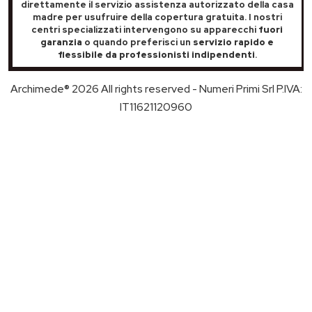
direttamente il servizio assistenza autorizzato della casa
madre per usufruire della copertura gratuita. I nostri
centri specializzati intervengono su apparecchi
fuori
garanzia
o quando preferisci un
servizio rapido e
flessibile da professionisti indipendenti
.
Archimede® 2026 All rights reserved - Numeri Primi Srl P.IVA:
IT11621120960