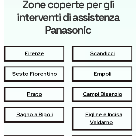
Zone coperte per gli
interventi di
assistenza
Panasonic
Firenze
Scandicci
Sesto Fiorentino
Empoli
Prato
Campi Bisenzio
Bagno a Ripoli
Figline e Incisa
Valdarno