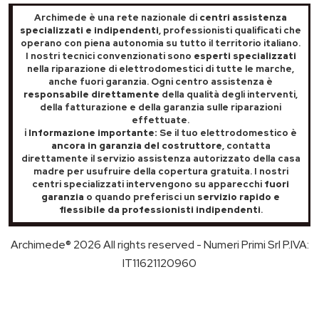
Archimede è una rete nazionale di
centri assistenza
specializzati e indipendenti
, professionisti qualificati che
operano con piena autonomia su tutto il territorio italiano.
I nostri tecnici convenzionati sono
esperti specializzati
nella riparazione di elettrodomestici di tutte le marche,
anche fuori garanzia. Ogni centro assistenza è
responsabile direttamente
della qualità degli interventi,
della fatturazione e della garanzia sulle riparazioni
effettuate.
ℹ️ Informazione importante:
Se il tuo elettrodomestico è
ancora in garanzia del costruttore
, contatta
direttamente il servizio assistenza autorizzato della casa
madre per usufruire della copertura gratuita. I nostri
centri specializzati intervengono su apparecchi
fuori
garanzia
o quando preferisci un
servizio rapido e
flessibile da professionisti indipendenti
.
Archimede® 2026 All rights reserved - Numeri Primi Srl P.IVA:
IT11621120960