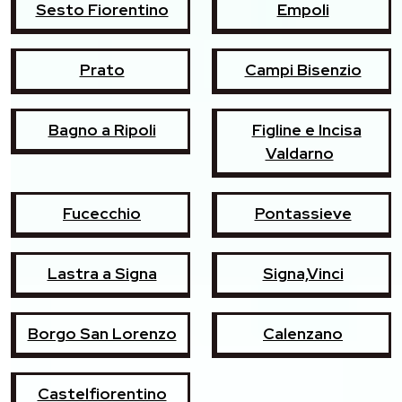
Sesto Fiorentino
Empoli
Prato
Campi Bisenzio
Bagno a Ripoli
Figline e Incisa
Valdarno
Fucecchio
Pontassieve
Lastra a Signa
Signa,Vinci
Borgo San Lorenzo
Calenzano
Castelfiorentino