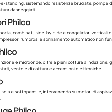
ee-standing, sistemando resistenze bruciate, pompe di c
atura danneggiati.
ri Philco
noporta, combinati, side-by-side e congelatori verticali
compressori rumorosi e sbrinamento automatico non fun
hilco
unzione e microonde, oltre a piani cottura a induzione, g
ati, ventole di cottura e accensioni elettroniche.
o
sola e sottopensile, intervenendo su motori di aspirazion
.
uga Philco