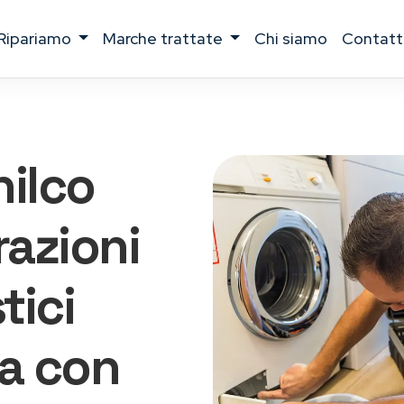
ripariamo
marche trattate
chi siamo
contatt
hilco
razioni
tici
ia con