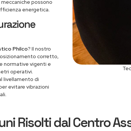
rti meccaniche possono
efficienza energetica.
gurazione
tico Philco
? Il nostro
 posizionamento corretto,
e normative vigenti e
Tec
etri operativi.
l livellamento di
per evitare vibrazioni
li.
i Risolti dal Centro As