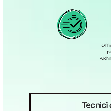
Offr
p
Archi
Tecnici