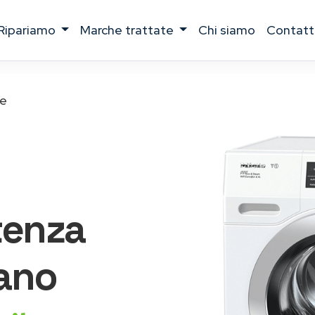
ripariamo
marche trattate
chi siamo
contatt
le
tenza
ano