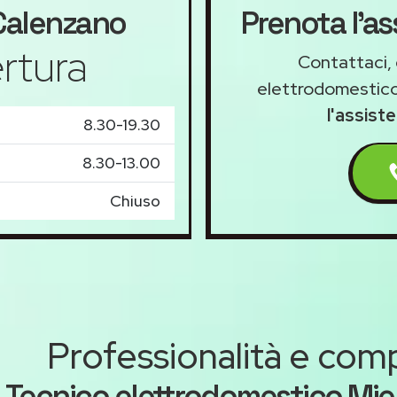
alenzano
Prenota l'a
rtura
Contattaci, 
elettrodomestico
l'assist
8.30-19.30
8.30-13.00
Chiuso
Professionalità e co
Tecnico elettrodomestico Mie