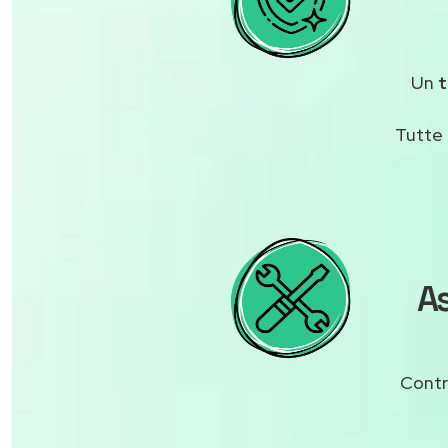
Un
t
Tutte 
As
Contr