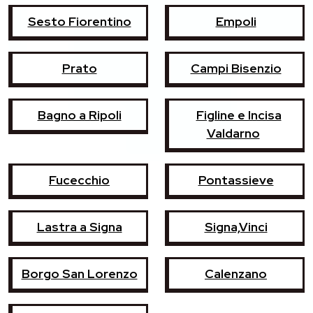
Sesto Fiorentino
Empoli
Prato
Campi Bisenzio
Bagno a Ripoli
Figline e Incisa
Valdarno
Fucecchio
Pontassieve
Lastra a Signa
Signa,Vinci
Borgo San Lorenzo
Calenzano