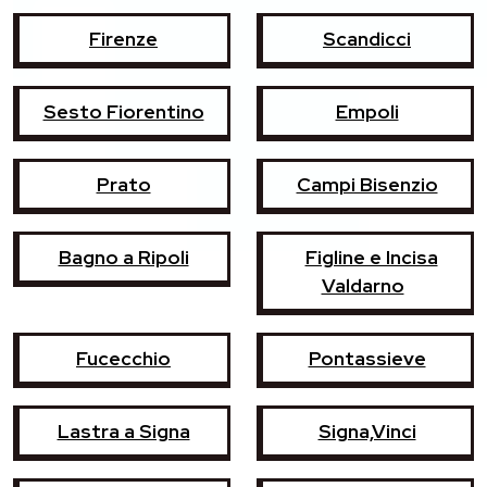
Firenze
Scandicci
Sesto Fiorentino
Empoli
Prato
Campi Bisenzio
Bagno a Ripoli
Figline e Incisa
Valdarno
Fucecchio
Pontassieve
Lastra a Signa
Signa,Vinci