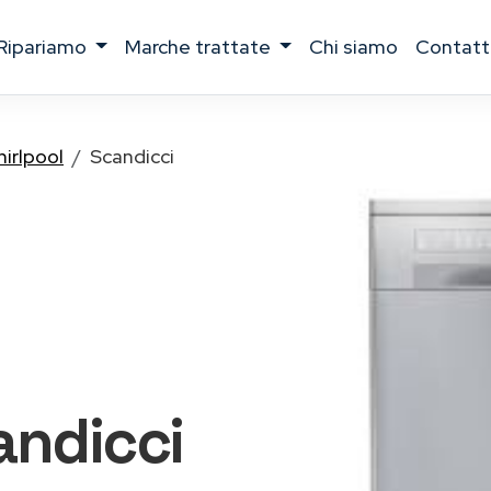
ripariamo
marche trattate
chi siamo
contatt
irlpool
Scandicci
ndicci