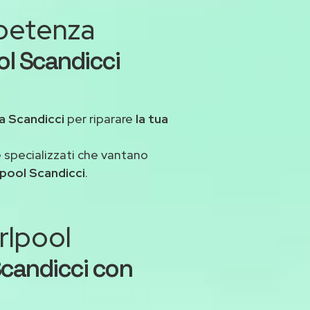
mpetenza
ol Scandicci
a Scandicci
per riparare
la tua
 specializzati che vantano
lpool Scandicci
.
rlpool
Scandicci con