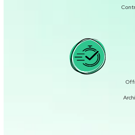
Contr
Off
Arch