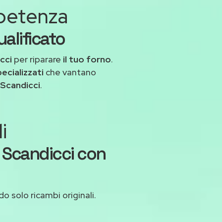
mpetenza
alificato
cci
per riparare
il tuo forno
.
pecializzati
che vantano
 Scandicci
.
i
 Scandicci con
do solo ricambi originali.