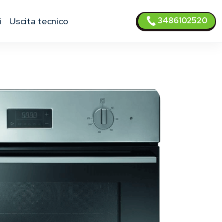
3486102520
i
uscita tecnico