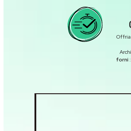
Offria
Arch
forni