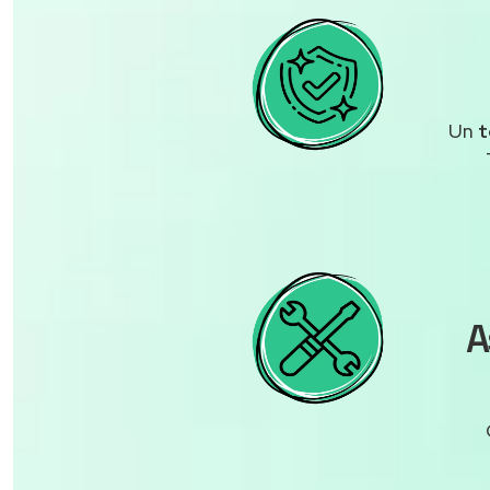
Un
t
A