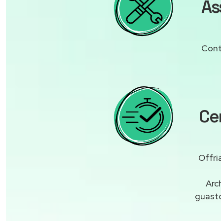
As
Cont
Cen
Offri
Arc
guast