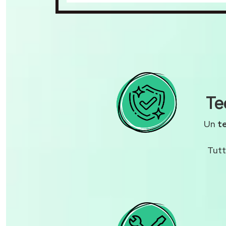
Te
Un
t
Tutt