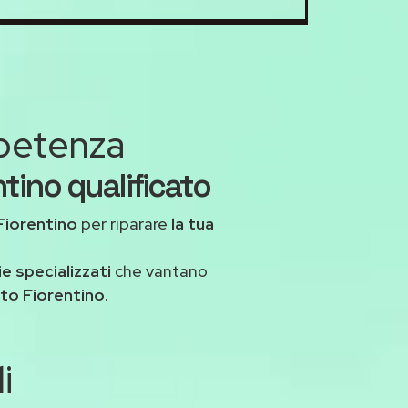
mpetenza
ntino qualificato
Fiorentino
per riparare
la tua
ie specializzati
che vantano
to Fiorentino
.
i