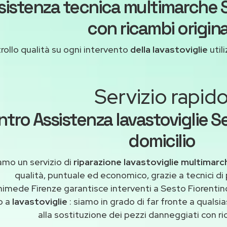
sistenza tecnica multimarche 
con ricambi origina
rollo qualità su ogni intervento
della lavastoviglie
util
Servizio rapid
tro Assistenza lavastoviglie S
domicilio
amo un servizio di
riparazione lavastoviglie multimarc
qualità, puntuale ed economico, grazie a tecnici di
himede Firenze garantisce interventi a Sesto Fiorentino
o a
lavastoviglie
: siamo in grado di far fronte a quals
alla sostituzione dei pezzi danneggiati con ric