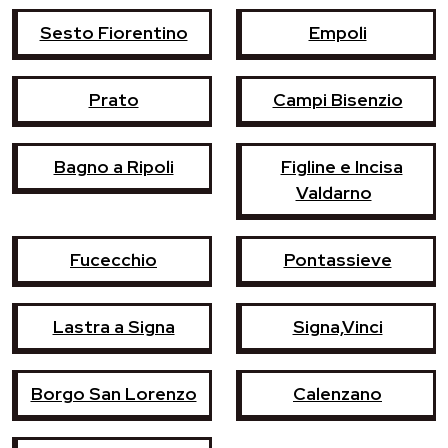
Sesto Fiorentino
Empoli
Prato
Campi Bisenzio
Bagno a Ripoli
Figline e Incisa
Valdarno
Fucecchio
Pontassieve
Lastra a Signa
Signa,Vinci
Borgo San Lorenzo
Calenzano