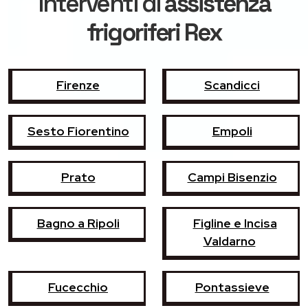
interventi di
assistenza
frigoriferi Rex
Firenze
Scandicci
Sesto Fiorentino
Empoli
Prato
Campi Bisenzio
Bagno a Ripoli
Figline e Incisa
Valdarno
Fucecchio
Pontassieve