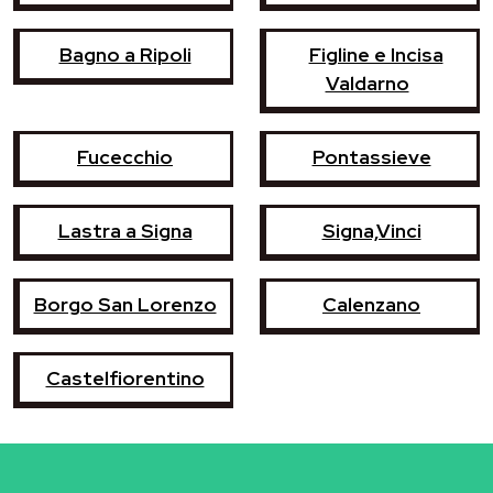
Bagno a Ripoli
Figline e Incisa
Valdarno
Fucecchio
Pontassieve
Lastra a Signa
Signa,Vinci
Borgo San Lorenzo
Calenzano
Castelfiorentino