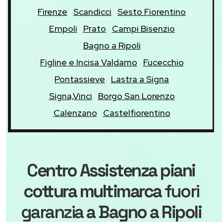
Firenze
Scandicci
Sesto Fiorentino
Empoli
Prato
Campi Bisenzio
Bagno a Ripoli
Figline e Incisa Valdarno
Fucecchio
Pontassieve
Lastra a Signa
Signa,Vinci
Borgo San Lorenzo
Calenzano
Castelfiorentino
Centro Assistenza piani
cottura multimarca
fuori
garanzia
a Bagno a Ripoli