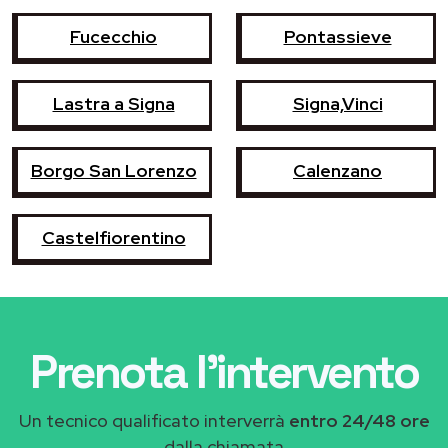
Fucecchio
Pontassieve
Lastra a Signa
Signa,Vinci
Borgo San Lorenzo
Calenzano
Castelfiorentino
Prenota l'intervento
Un tecnico qualificato interverrà
entro 24/48 ore
dalla chiamata