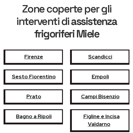
Zone coperte per gli
interventi di
assistenza
frigoriferi Miele
Firenze
Scandicci
Sesto Fiorentino
Empoli
Prato
Campi Bisenzio
Bagno a Ripoli
Figline e Incisa
Valdarno