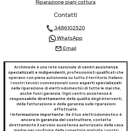
Riparazione piani cottura
Contatti
3486102520
WhatsApp
Email
Archimede è una rete nazionale di
centri assistenza
specializzati e indipendenti
, professionisti qualificati che
operano con piena autonomia su tutto il territorio italiano.
I nostri tecnici convenzionati sono
esperti specializzati
nella riparazione di elettrodomestici di tutte le marche,
anche fuori garanzia. Ogni centro assistenza è
responsabile direttamente
della qualità degli interventi,
della fatturazione e della garanzia sulle riparazioni
effettuate.
ℹ️ Informazione importante:
Se il tuo elettrodomestico è
ancora in garanzia del costruttore
, contatta
direttamente il servizio assistenza autorizzato della casa
madre per usufruire della copertura gratuita. I nostri