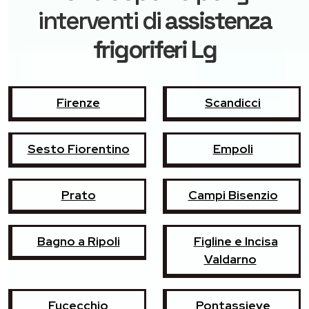
interventi di
assistenza
frigoriferi Lg
Firenze
Scandicci
Sesto Fiorentino
Empoli
Prato
Campi Bisenzio
Bagno a Ripoli
Figline e Incisa
Valdarno
Fucecchio
Pontassieve