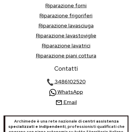
Riparazione forni
Riparazione frigoriferi
Riparazione lavasciuga
Riparazione lavastoviglie
Riparazione lavatrici
Riparazione piani cottura
Contatti
3486102520
WhatsApp
Email
Archimede è una rete nazionale di
centri assistenza
specializzati e indipendenti
, professionisti qualificati che
operano con piena autonomia su tutto il territorio italiano.