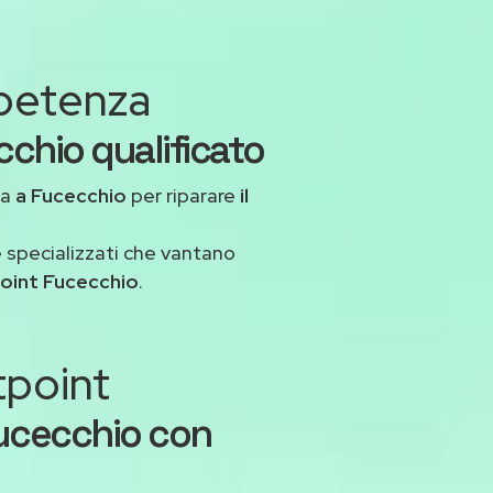
mpetenza
cchio qualificato
ua
a Fucecchio
per riparare
il
 specializzati che vantano
oint Fucecchio
.
tpoint
Fucecchio con