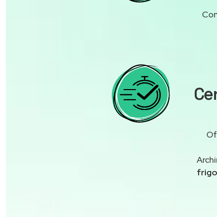
Con
Cen
Of
Archi
frigo