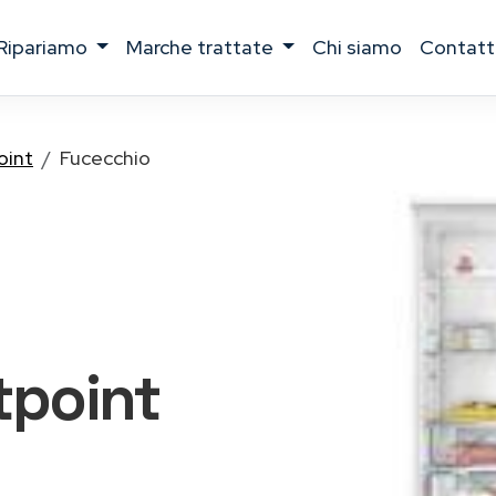
ripariamo
marche trattate
chi siamo
contatt
oint
Fucecchio
otpoint