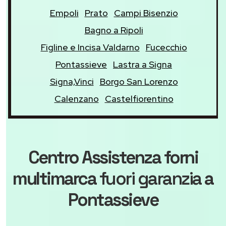
Empoli
Prato
Campi Bisenzio
Bagno a Ripoli
Figline e Incisa Valdarno
Fucecchio
Pontassieve
Lastra a Signa
Signa,Vinci
Borgo San Lorenzo
Calenzano
Castelfiorentino
Centro Assistenza forni
multimarca
fuori garanzia
a
Pontassieve