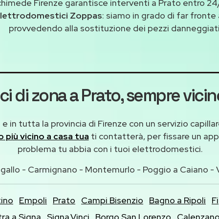
chimede Firenze garantisce interventi a Prato entro 24/
lettrodomestici Zoppas
: siamo in grado di far fronte
provvedendo alla sostituzione dei pezzi danneggiati 
ci di zona a Prato
, sempre vicin
e in tutta la provincia di Firenze con un servizio capil
co più vicino a casa tua
ti contatterà, per fissare un ap
problema tu abbia con i tuoi elettrodomestici.
gallo - Carmignano - Montemurlo - Poggio a Caiano - V
tino
Empoli
Prato
Campi Bisenzio
Bagno a Ripoli
F
tra a Signa
Signa,Vinci
Borgo San Lorenzo
Calenzan