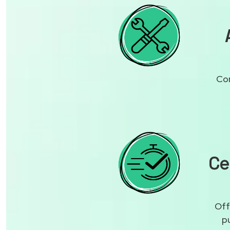
Con
Ce
Off
p