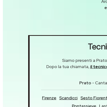
Ar
e
Tecni
Siamo presenti a Prato 
Dopo la tua chiamata,
il tecni
Prato
- Canta
Firenze
Scandicci
Sesto Fioren
Pontassieve
Las