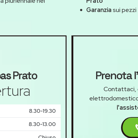
 pluriennale nel
Prato
Garanzia
sui pezzi 
as
Prato
Prenota l
rtura
Contattaci, 
elettrodomestico
l'assis
8.30-19.30
8.30-13.00
Chiuso