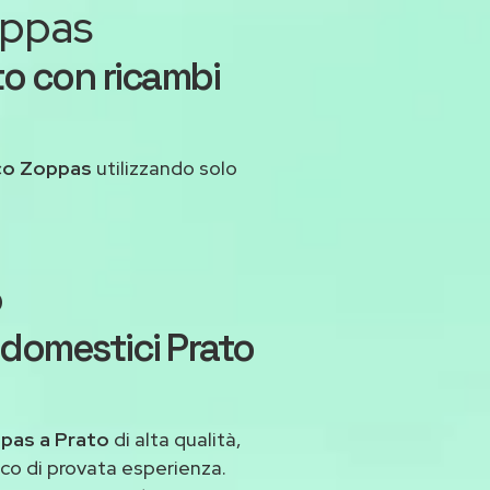
oppas
to con ricambi
co Zoppas
utilizzando solo
o
odomestici Prato
ppas a Prato
di alta qualità,
co di provata esperienza.