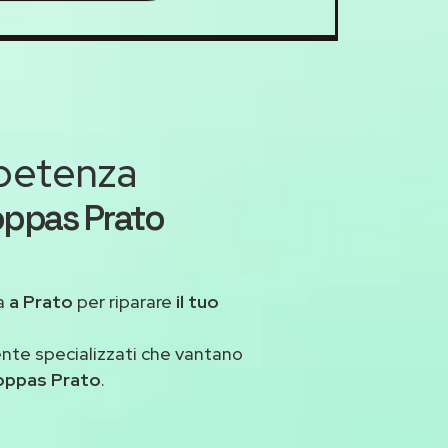
mpetenza
oppas Prato
a
a Prato
per riparare
il tuo
ente specializzati che vantano
oppas Prato
.