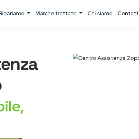
ripariamo
marche trattate
chi siamo
contatt
tenza
o
ile,