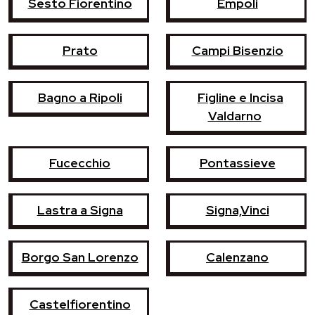
Sesto Fiorentino
Empoli
Prato
Campi Bisenzio
Bagno a Ripoli
Figline e Incisa
Valdarno
Fucecchio
Pontassieve
Lastra a Signa
Signa,Vinci
Borgo San Lorenzo
Calenzano
Castelfiorentino