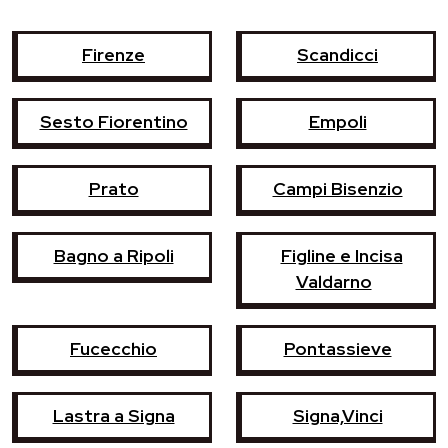
Firenze
Scandicci
Sesto Fiorentino
Empoli
Prato
Campi Bisenzio
Bagno a Ripoli
Figline e Incisa
Valdarno
Fucecchio
Pontassieve
Lastra a Signa
Signa,Vinci