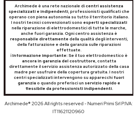
Archimede è una rete nazionale di
centri assistenza
specializzati e indipendenti
, professionisti qualificati che
operano con piena autonomia su tutto il territorio italiano.
I nostri tecnici convenzionati sono
esperti specializzati
nella riparazione di elettrodomestici di tutte le marche,
anche fuori garanzia. Ogni centro assistenza è
responsabile direttamente
della qualità degli interventi,
della fatturazione e della garanzia sulle riparazioni
effettuate.
ℹ️ Informazione importante:
Se il tuo elettrodomestico è
ancora in garanzia del costruttore
, contatta
direttamente il servizio assistenza autorizzato della casa
madre per usufruire della copertura gratuita. I nostri
centri specializzati intervengono su apparecchi
fuori
garanzia
o quando preferisci un
servizio rapido e
flessibile da professionisti indipendenti
.
Archimede® 2026 All rights reserved - Numeri Primi Srl P.IVA:
IT11621120960