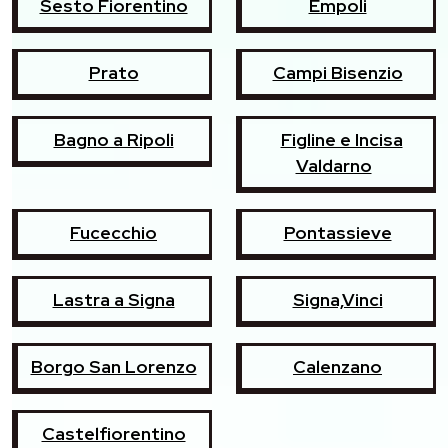
Sesto Fiorentino
Empoli
Prato
Campi Bisenzio
Bagno a Ripoli
Figline e Incisa
Valdarno
Fucecchio
Pontassieve
Lastra a Signa
Signa,Vinci
Borgo San Lorenzo
Calenzano
Castelfiorentino