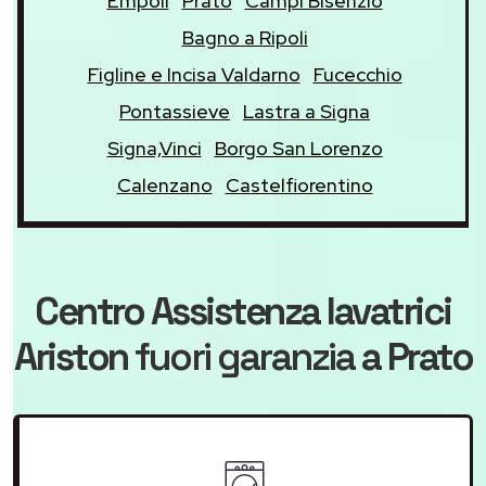
Empoli
Prato
Campi Bisenzio
Bagno a Ripoli
Figline e Incisa Valdarno
Fucecchio
Pontassieve
Lastra a Signa
Signa,Vinci
Borgo San Lorenzo
Calenzano
Castelfiorentino
Centro Assistenza lavatrici
Ariston
fuori garanzia
a Prato