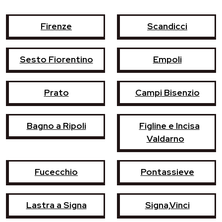
Firenze
Scandicci
Sesto Fiorentino
Empoli
Prato
Campi Bisenzio
Bagno a Ripoli
Figline e Incisa
Valdarno
Fucecchio
Pontassieve
Lastra a Signa
Signa,Vinci