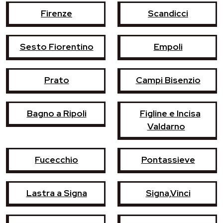
Firenze
Scandicci
Sesto Fiorentino
Empoli
Prato
Campi Bisenzio
Bagno a Ripoli
Figline e Incisa
Valdarno
Fucecchio
Pontassieve
Lastra a Signa
Signa,Vinci