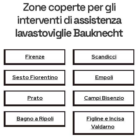
Zone coperte per gli
interventi di
assistenza
lavastoviglie Bauknecht
Firenze
Scandicci
Sesto Fiorentino
Empoli
Prato
Campi Bisenzio
Bagno a Ripoli
Figline e Incisa
Valdarno