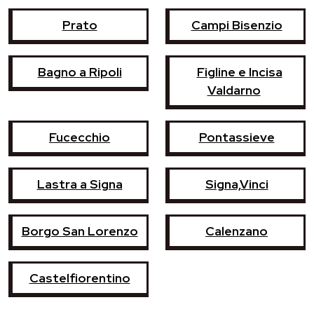
Prato
Campi Bisenzio
Bagno a Ripoli
Figline e Incisa
Valdarno
Fucecchio
Pontassieve
Lastra a Signa
Signa,Vinci
Borgo San Lorenzo
Calenzano
Castelfiorentino