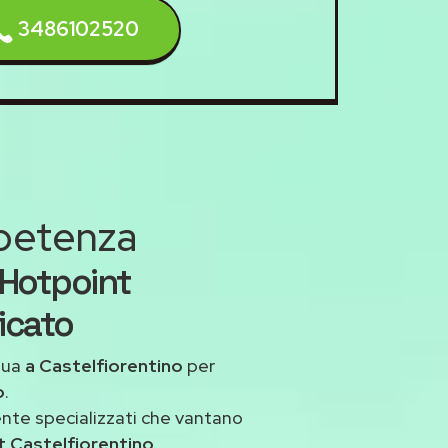
3486102520
mpetenza
 Hotpoint
ficato
tua
a Castelfiorentino
per
o
.
ente specializzati che vantano
t Castelfiorentino
.