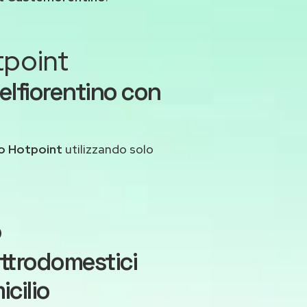
tpoint
elfiorentino con
o Hotpoint
utilizzando solo
o
ettrodomestici
cilio