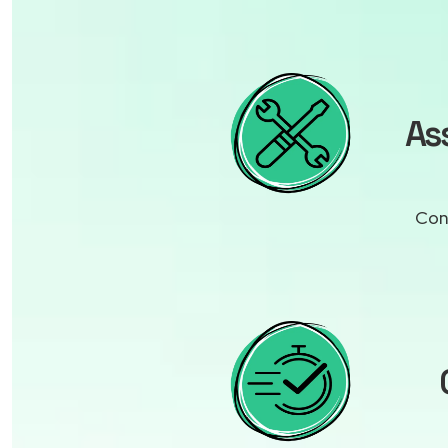
As
Cont