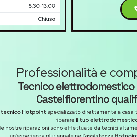
8.30-13.00
Chiuso
Professionalità e co
Tecnico elettrodomestico
Castelfiorentino quali
n
tecnico Hotpoint
specializzato direttamente a casa 
riparare
il tuo elettrodomestic
le nostre riparazioni sono effettuate da tecnici altam
un’esperienza pluriennale nell'
assistenza Hotpoin