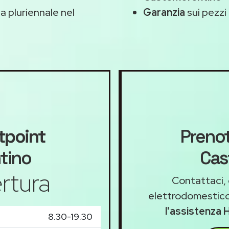
 pluriennale nel
Garanzia
sui pezzi 
tpoint
Prenot
ntino
Cas
rtura
Contattaci, 
elettrodomestico
l'assistenza 
8.30-19.30