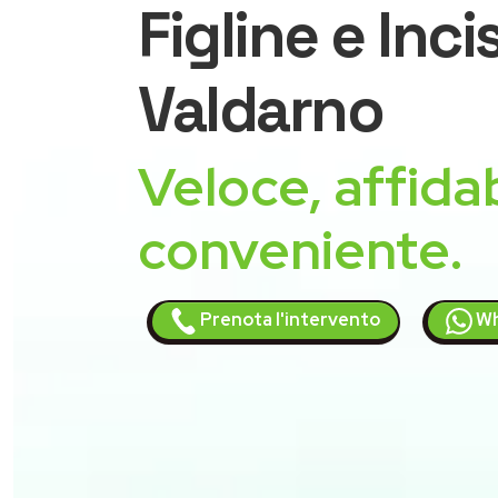
Figline e Inci
Valdarno
Veloce, affidab
conveniente.
Prenota l'intervento
Wh