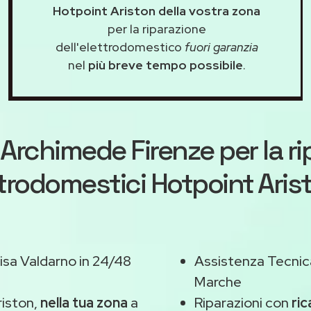
Hotpoint Ariston della vostra zona
per la riparazione
dell'elettrodomestico
fuori garanzia
nel
più breve tempo possibile
.
Archimede Firenze
per la r
ttrodomestici Hotpoint Aris
cisa Valdarno in 24/48
Assistenza Tecnic
Marche
iston,
nella tua zona
a
Riparazioni con
ric