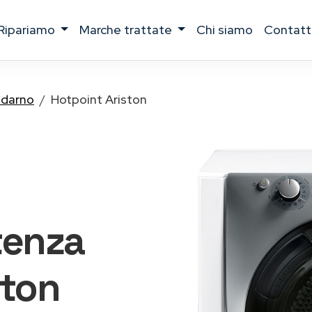
ripariamo
marche trattate
chi siamo
contatt
aldarno
Hotpoint Ariston
tenza
ston