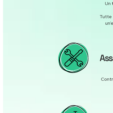
Un
Tutte 
un’
Ass
Contr