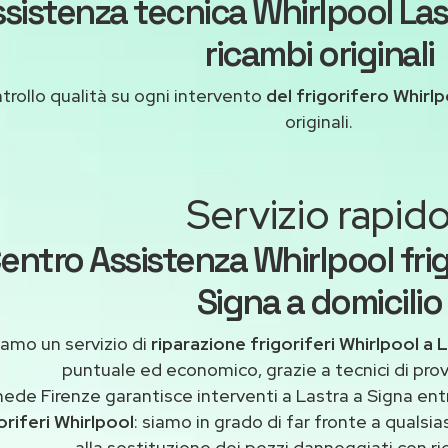
sistenza tecnica Whirlpool Las
ricambi originali
trollo qualità su ogni intervento
del frigorifero Whirlp
originali.
Servizio rapid
entro Assistenza Whirlpool frigo
Signa a domicilio
iamo un servizio di
riparazione frigoriferi Whirlpool a 
puntuale ed economico, grazie a tecnici di pro
ede Firenze garantisce interventi a Lastra a Signa ent
oriferi Whirlpool
: siamo in grado di far fronte a quals
alla sostituzione dei pezzi danneggiati con ric