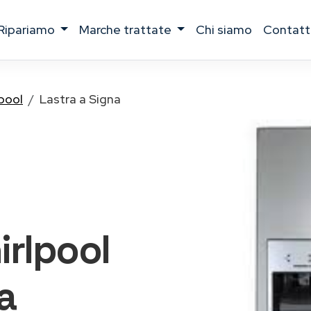
ripariamo
marche trattate
chi siamo
contatt
pool
Lastra a Signa
irlpool
a