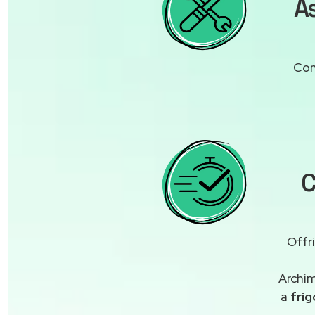
As
Con
C
Offr
Archim
a
frig