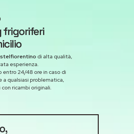
o
rigoriferi
cilio
astelfiorentino
di alta qualità,
vata esperienza.
 entro 24/48 ore in caso di
te a qualsiasi problematica,
con ricambi originali.
no
,