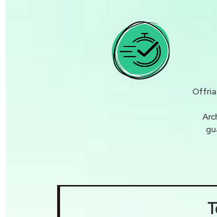
Offria
Arc
gu
T