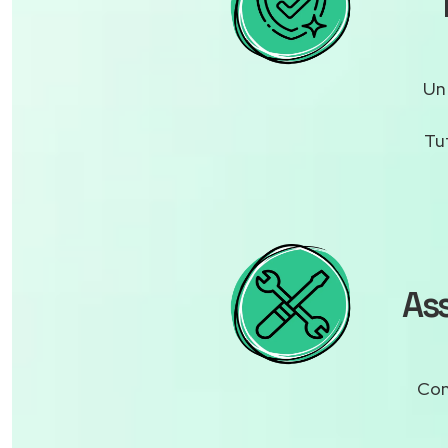
U
Tu
As
Con