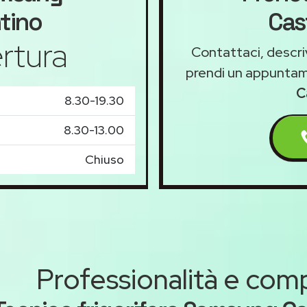
ntino
Cas
rtura
Contattaci, descriv
prendi un appunta
C
8.30-19.30
8.30-13.00
Chiuso
Professionalità e co