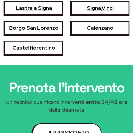
Lastra a Signa
Signa,Vinci
Borgo San Lorenzo
Calenzano
Castelfiorentino
Prenota l'intervento
Un tecnico qualificato interverrà
entro 24/48 ore
dalla chiamata
3486102520