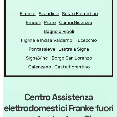
Firenze
Scandicci
Sesto Fiorentino
Empoli
Prato
Campi Bisenzio
Bagno a Ripoli
Figline e Incisa Valdarno
Fucecchio
Pontassieve
Lastra a Signa
Signa,Vinci
Borgo San Lorenzo
Calenzano
Castelfiorentino
Centro Assistenza
elettrodomestici Franke
fuori