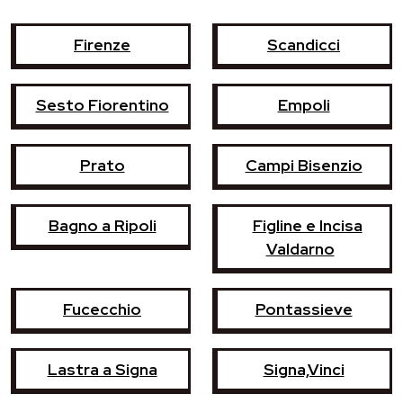
Firenze
Scandicci
Sesto Fiorentino
Empoli
Prato
Campi Bisenzio
Bagno a Ripoli
Figline e Incisa
Valdarno
Fucecchio
Pontassieve
Lastra a Signa
Signa,Vinci