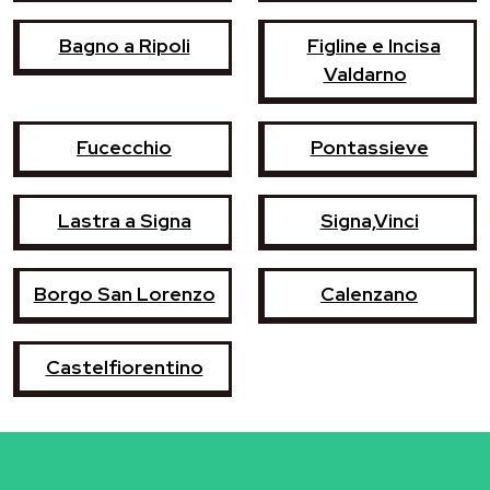
Bagno a Ripoli
Figline e Incisa
Valdarno
Fucecchio
Pontassieve
Lastra a Signa
Signa,Vinci
Borgo San Lorenzo
Calenzano
Castelfiorentino