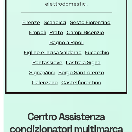
elettrodomestici.
Firenze
Scandicci
Sesto Fiorentino
Empoli
Prato
Campi Bisenzio
Bagno a Ripoli
Figline e Incisa Valdarno
Fucecchio
Pontassieve
Lastra a Signa
Signa,Vinci
Borgo San Lorenzo
Calenzano
Castelfiorentino
Centro Assistenza
condizionatori multimarca