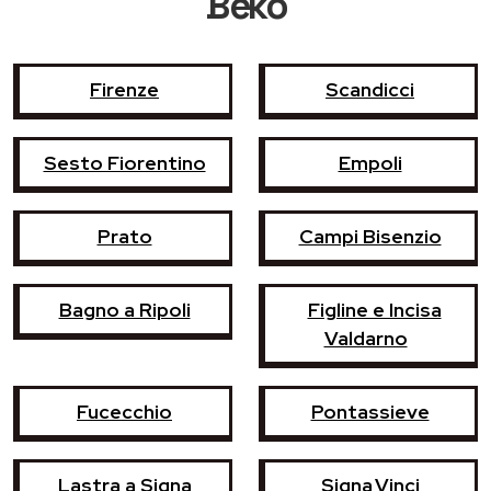
Beko
Firenze
Scandicci
Sesto Fiorentino
Empoli
Prato
Campi Bisenzio
Bagno a Ripoli
Figline e Incisa
Valdarno
Fucecchio
Pontassieve
Lastra a Signa
Signa,Vinci