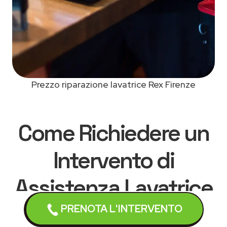
Prezzo riparazione lavatrice Rex Firenze
Come Richiedere un
Intervento di
Assistenza Lavatrice
Rex a Firenze
PRENOTA L'INTERVENTO